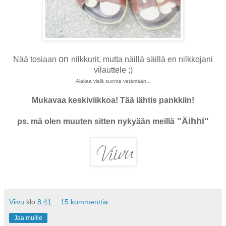
on
Nää tosiaan
nilkkurit, mutta näillä säillä en nilkkojani
vilauttele ;)
Alakaa vielä suonta vetämään...
Mukavaa keskiviikkoa! Tää lähtis pankkiin!
"Äihhi"
ps. mä olen muuten sitten nykyään meillä
Viivu
klo
8.41
15 kommenttia:
Jaa muille