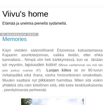
Viivu's home
Elämää ja unelmia pienellä sydämellä.
9. kesäkuuta 2010
Memories
Käyn vieläkin säännöllisesti Etuovessa katsastamassa
Kajaanin asuntotarjonnan, vaikka tiedän, ettei ehkä
kannattaisi... Niinpä olin heti kärkkymässä, kun se tänään
lapsuuden kotini!
tuli myyntiin,
(Minun vanhemmat siis möi tän
Luojan kiitos
se on 80-luvun
pois joskus vuonna -97)
rivitalopätkä eikä ihana, vanha hirsirunkoinen omakotitalo.
pikkasen
Muuten saattaisi nyt
harmittaa. Miten sitä voikin
yhtäkkiä olla näin kiitollinen siitä, että tulee keskiluokaisesta
, pienituloisesta perheestä.