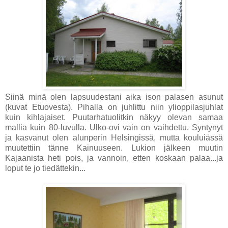
Siinä minä olen lapsuudestani aika ison palasen asunut
(kuvat Etuovesta). Pihalla on juhlittu niin ylioppilasjuhlat
kuin kihlajaiset. Puutarhatuolitkin näkyy olevan samaa
mallia kuin 80-luvulla. Ulko-ovi vain on vaihdettu. Syntynyt
ja kasvanut olen alunperin Helsingissä, mutta kouluiässä
muutettiin tänne Kainuuseen. Lukion jälkeen muutin
Kajaanista heti pois, ja vannoin, etten koskaan palaa...ja
loput te jo tiedättekin...