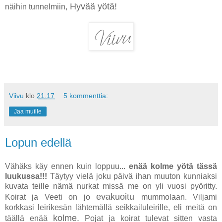
Hyvää yötä!
näihin tunnelmiin,
Viivu
klo
21.17
5 kommenttia:
Jaa muille
Lopun edellä
Vähäks käy ennen kuin loppuu...
enää kolme yötä tässä
luukussa!!!
Täytyy vielä joku päivä ihan muuton kunniaksi
kuvata teille nämä nurkat missä me on yli vuosi pyöritty.
evakuoitu
Koirat ja Veeti on jo
mummolaan. Viljami
korkkasi leirikesän lähtemällä seikkailuleirille, eli meitä on
kolme.
täällä enää
Pojat ja koirat tulevat sitten vasta