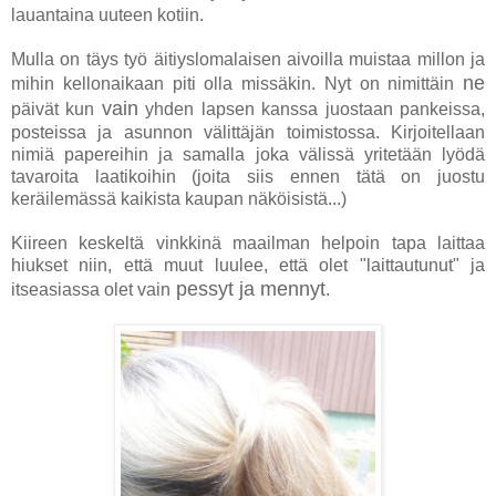
lauantaina uuteen kotiin.
Mulla on täys työ äitiyslomalaisen aivoilla muistaa millon ja
ne
mihin kellonaikaan piti olla missäkin. Nyt on nimittäin
vain
päivät kun
yhden lapsen kanssa juostaan pankeissa,
posteissa ja asunnon välittäjän toimistossa. Kirjoitellaan
nimiä papereihin ja samalla joka välissä yritetään lyödä
tavaroita laatikoihin (joita siis ennen tätä on juostu
keräilemässä kaikista kaupan näköisistä...)
Kiireen keskeltä vinkkinä maailman helpoin tapa laittaa
hiukset niin, että muut luulee, että olet "laittautunut" ja
pessyt ja mennyt
itseasiassa olet vain
.